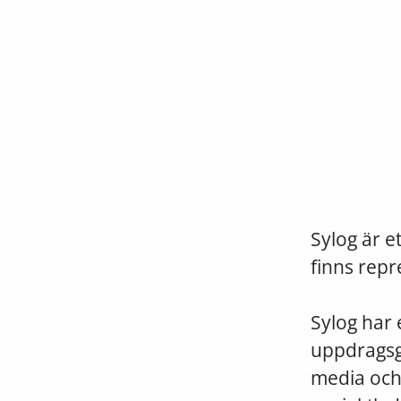
Sylog är 
finns repr
Sylog har e
uppdragsgi
media och 