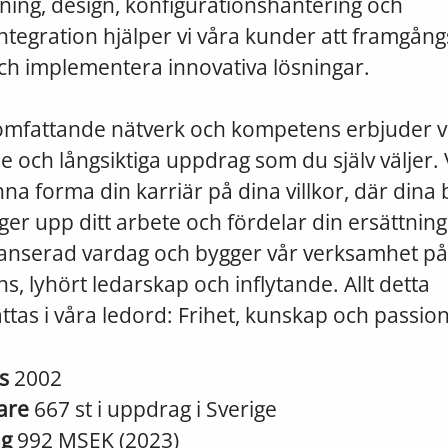
ning, design, konfigurationshantering och
tegration hjälper vi våra kunder att framgång
ch implementera innovativa lösningar.
omfattande nätverk och kompetens erbjuder vi
och långsiktiga uppdrag som du själv väljer. Vi 
na forma din karriär på dina villkor, där dina 
ger upp ditt arbete och fördelar din ersättning
anserad vardag och bygger vår verksamhet på
s, lyhört ledarskap och inflytande. Allt detta
as i våra ledord: Frihet, kunskap och passio
es
2002
are
667 st i uppdrag i Sverige
ng
992 MSEK (2023)