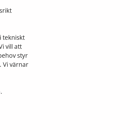
srikt
 tekniskt
vill att
behov styr
. Vi värnar
n.