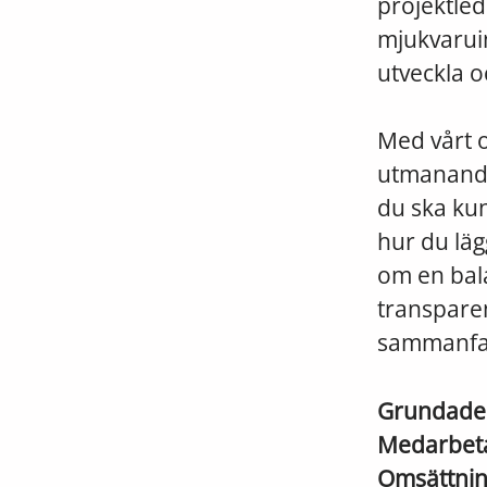
projektled
mjukvaruin
utveckla o
Med vårt 
utmanande 
du ska kun
hur du läg
om en bal
transparen
sammanfatt
Grundad
Medarbet
Omsättni