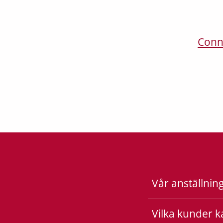
Conn
Vår anställnin
Vilka kunder k