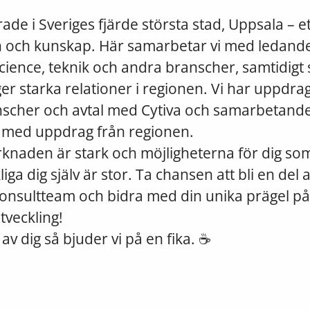
rade i Sveriges fjärde största stad, Uppsala – et
n och kunskap. Här samarbetar vi med ledande
science, teknik och andra branscher, samtidigt
ger starka relationer i regionen. Vi har uppdr
anscher och avtal med Cytiva och samarbetand
s med uppdrag från regionen.
naden är stark och möjligheterna för dig som
liga dig själv är stor. Ta chansen att bli en del 
onsultteam och bidra med din unika prägel på
tveckling!
av dig så bjuder vi på en fika. ☕