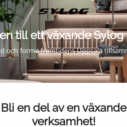
 till ett växande Sylog 
med och forma framtidens Uppsala tillsa
Bli en del av en växande
verksamhet!