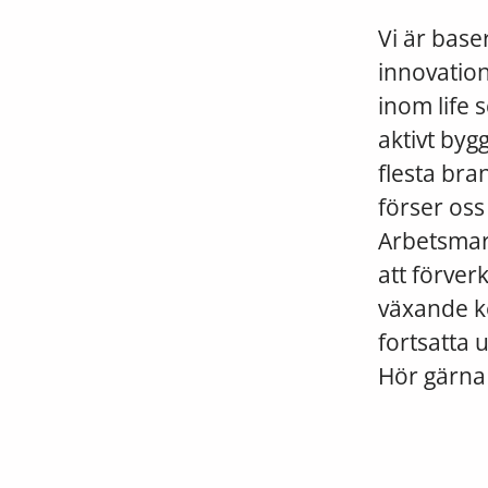
Vi är base
innovatio
inom life 
aktivt byg
flesta br
förser os
Arbetsmark
att förverk
växande k
fortsatta u
Hör gärna 