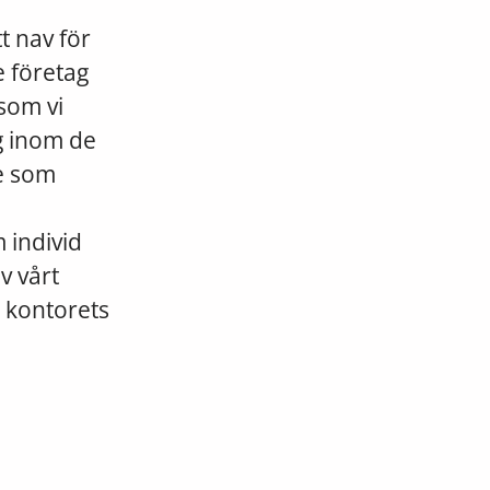
t nav för
 företag
 som vi
ag inom de
e som
 individ
av vårt
 kontorets