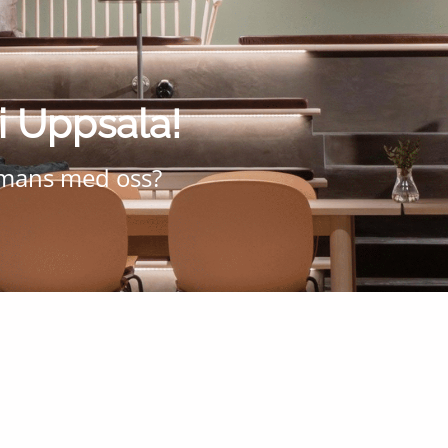
i Uppsala!
mmans med oss?