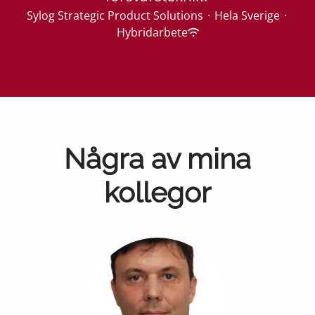
Sylog Strategic Product Solutions
·
Hela Sverige
·
Hybridarbete
Några av mina
kollegor